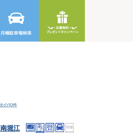
次の10件
南堀江