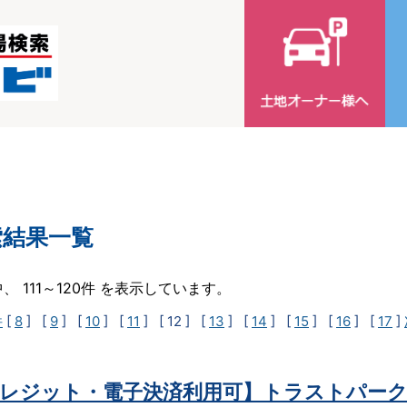
索結果一覧
中、 111～120件 を表示しています。
件
[
8
] [
9
] [
10
] [
11
]
[ 12 ]
[
13
] [
14
] [
15
] [
16
] [
17
]
レジット・電子決済利用可】トラストパーク