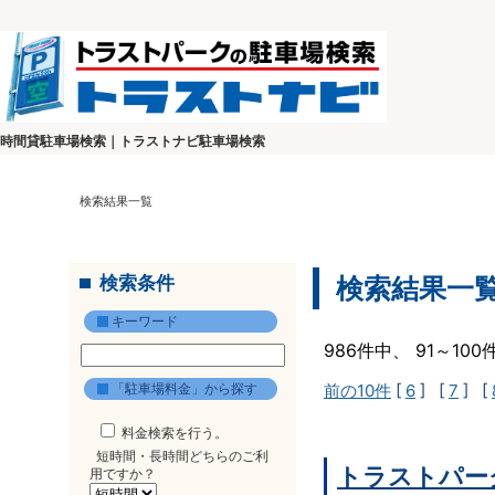
時間貸駐車場検索｜トラストナビ駐車場検索
検索結果一覧
検索条件
検索結果一
キーワード
986件中、 91～10
「駐車場料金」から探す
前の10件
[
6
] [
7
] [
料金検索を行う。
短時間・長時間どちらのご利
トラストパーク
用ですか？