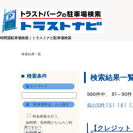
時間貸駐車場検索｜トラストナビ駐車場検索
検索結果一覧
検索条件
検索結果一
キーワード
986件中、 81～9
「駐車場料金」から探す
前の10件
[
5
] [
6
] [
料金検索を行う。
短時間・長時間どちらのご利
【クレジット
用ですか？