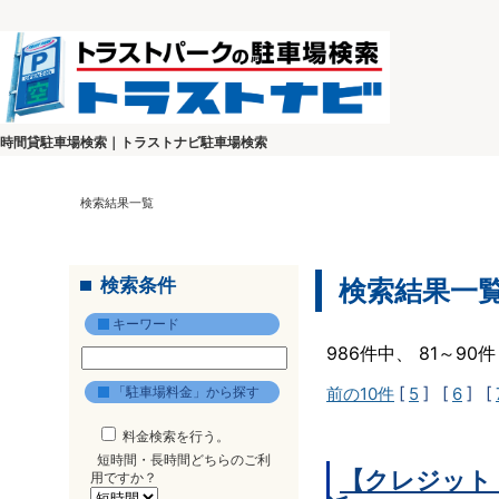
時間貸駐車場検索｜トラストナビ駐車場検索
検索結果一覧
検索条件
検索結果一
キーワード
986件中、 81～9
「駐車場料金」から探す
前の10件
[
5
] [
6
] [
料金検索を行う。
短時間・長時間どちらのご利
【クレジット
用ですか？