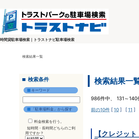
時間貸駐車場検索｜トラストナビ駐車場検索
検索結果一覧
検索条件
検索結果一
キーワード
986件中、 131～1
「駐車場料金」から探す
前の10件
[
10
] [
11
] 
料金検索を行う。
短時間・長時間どちらのご利
【クレジット
用ですか？