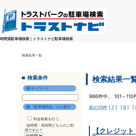
時間貸駐車場検索｜トラストナビ駐車場検索
検索結果一覧
検索条件
検索結果一
キーワード
986件中、 101～1
「駐車場料金」から探す
前の10件
[
7
] [
8
] [
料金検索を行う。
短時間・長時間どちらのご利
【クレジット
用ですか？