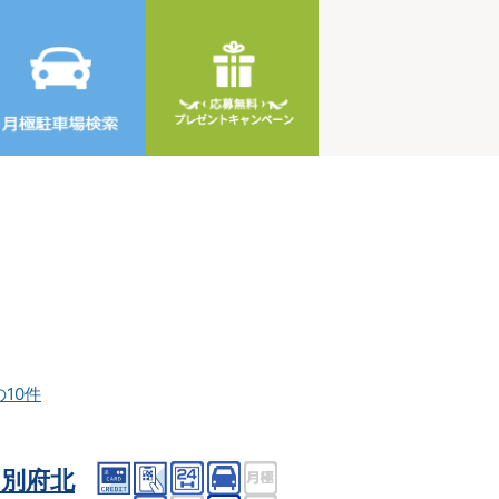
の10件
別府北