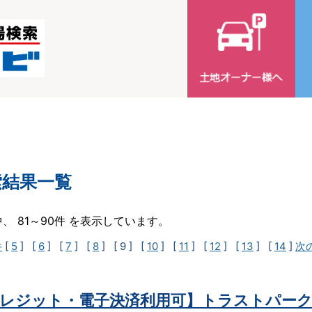
索結果一覧
中、 81～90件 を表示しています。
件
[
5
] [
6
] [
7
] [
8
]
[ 9 ]
[
10
] [
11
] [
12
] [
13
] [
14
]
次
レジット・電子決済利用可】トラストパーク