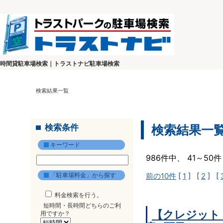
時間貸駐車場検索｜トラストナビ駐車場検索
検索結果一覧
検索条件
検索結果一
キーワード
986件中、 41～5
「駐車場料金」から探す
前の10件
[
1
] [
2
] [
料金検索を行う。
短時間・長時間どちらのご利
【クレジット
用ですか？