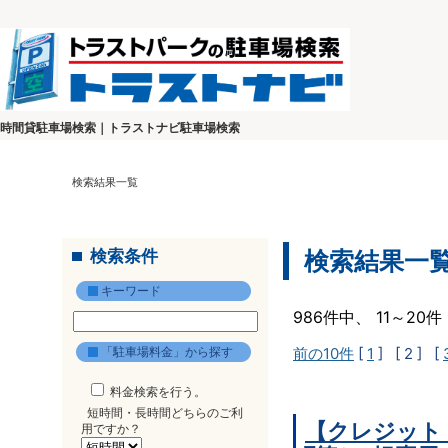
時間貸駐車場検索｜トラストナビ駐車場検索
検索結果一覧
検索条件
検索結果一
キーワード
986件中、 11～2
「駐車場料金」から探す
前の10件
[
1
]
[ 2 ]
[
料金検索を行う。
短時間・長時間どちらのご利
【クレジット
用ですか？