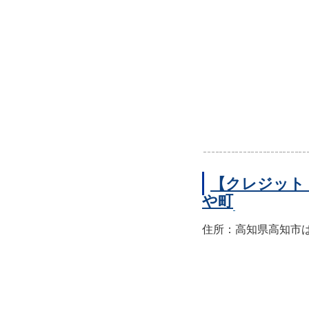
【クレジット
や町
住所：高知県高知市はり