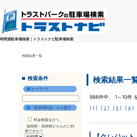
時間貸駐車場検索｜トラストナビ駐車場検索
検索結果一覧
検索条件
検索結果一
キーワード
986件中、 1～10
「駐車場料金」から探す
[ 1 ]
[
2
] [
3
] [
4
] 
料金検索を行う。
短時間・長時間どちらのご利
用ですか？
【クレジット