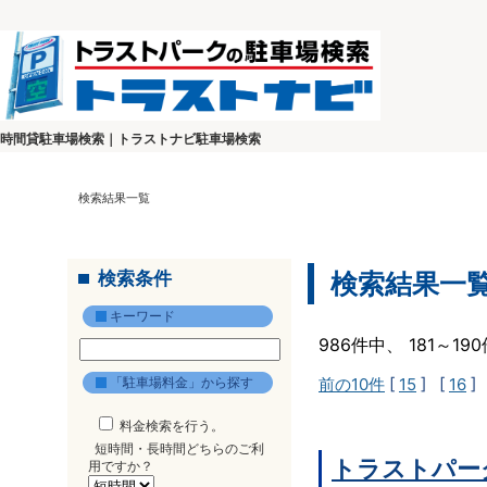
時間貸駐車場検索｜トラストナビ駐車場検索
検索結果一覧
検索条件
検索結果一
キーワード
986件中、 181～1
「駐車場料金」から探す
前の10件
[
15
] [
16
]
料金検索を行う。
短時間・長時間どちらのご利
トラストパー
用ですか？