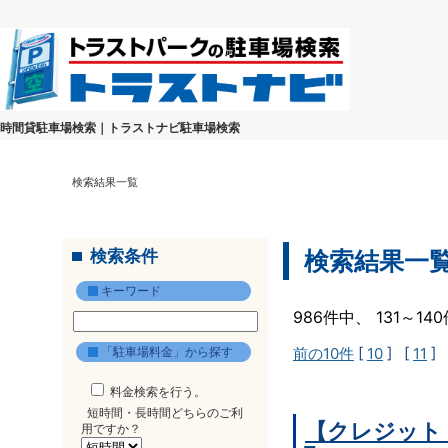
時間貸駐車場検索｜トラストナビ駐車場検索
検索結果一覧
検索条件
検索結果一
キーワード
986件中、 131～1
「駐車場料金」から探す
前の10件
[
10
] [
11
] 
料金検索を行う。
短時間・長時間どちらのご利
【クレジット
用ですか？