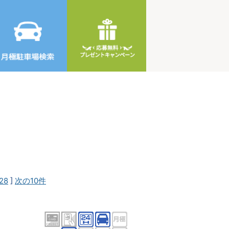
28
]
次の10件