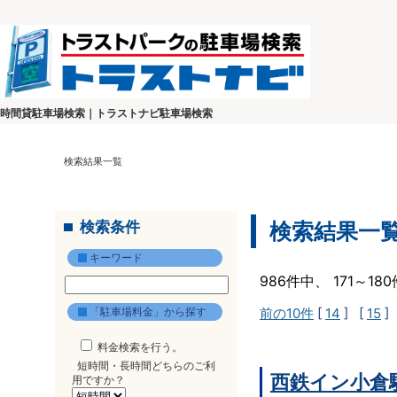
時間貸駐車場検索｜トラストナビ駐車場検索
検索結果一覧
検索条件
検索結果一
キーワード
986件中、 171～1
「駐車場料金」から探す
前の10件
[
14
] [
15
]
料金検索を行う。
短時間・長時間どちらのご利
西鉄イン小倉
用ですか？