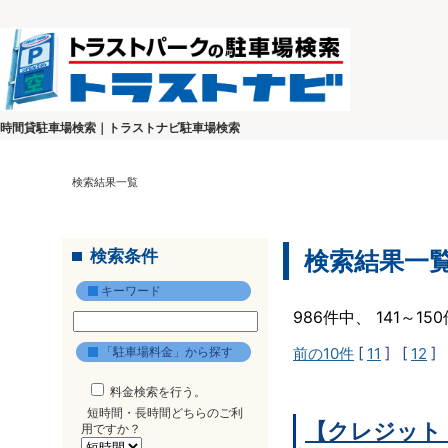
時間貸駐車場検索｜トラストナビ駐車場検索
検索結果一覧
検索条件
検索結果一
キーワード
986件中、 141～1
「駐車場料金」から探す
前の10件
[
11
] [
12
] 
料金検索を行う。
短時間・長時間どちらのご利
【クレジット
用ですか？