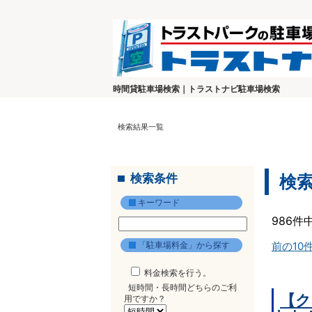
時間貸駐車場検索｜トラストナビ駐車場検索
検索結果一覧
検索条件
検
キーワード
986件
「駐車場料金」から探す
前の10
料金検索を行う。
短時間・長時間どちらのご利
【ク
用ですか？