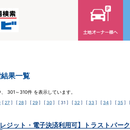
索結果一覧
中、 301～310件 を表示しています。
件
[
27
] [
28
] [
29
] [
30
]
[ 31 ]
[
32
] [
33
] [
34
] [
35
] 
レジット・電子決済利用可】トラストパーク