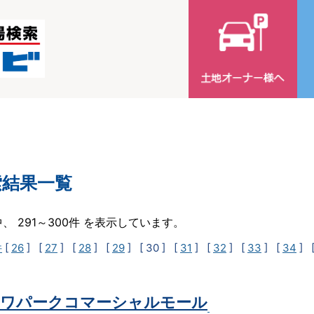
索結果一覧
中、 291～300件 を表示しています。
件
[
26
] [
27
] [
28
] [
29
]
[ 30 ]
[
31
] [
32
] [
33
] [
34
] 
ワパークコマーシャルモール