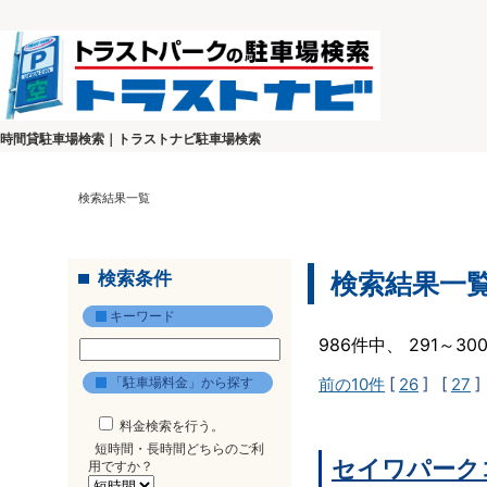
時間貸駐車場検索｜トラストナビ駐車場検索
検索結果一覧
検索条件
検索結果一
キーワード
986件中、 291～3
「駐車場料金」から探す
前の10件
[
26
] [
27
]
料金検索を行う。
短時間・長時間どちらのご利
セイワパーク
用ですか？