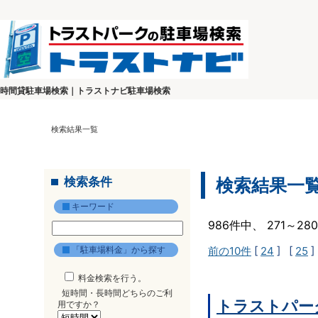
時間貸駐車場検索｜トラストナビ駐車場検索
検索結果一覧
検索条件
検索結果一
キーワード
986件中、 271～2
「駐車場料金」から探す
前の10件
[
24
] [
25
]
料金検索を行う。
短時間・長時間どちらのご利
トラストパー
用ですか？