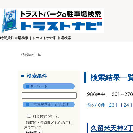
時間貸駐車場検索｜トラストナビ駐車場検索
検索結果一覧
検索条件
検索結果一
キーワード
986件中、 261～2
「駐車場料金」から探す
前の10件
[
23
] [
24
]
料金検索を行う。
短時間・長時間どちらのご利
久留米天神2
用ですか？