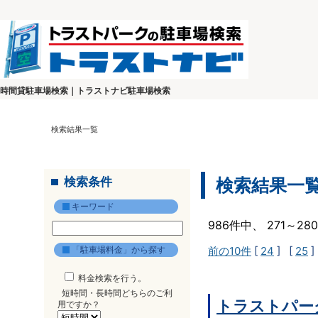
時間貸駐車場検索｜トラストナビ駐車場検索
検索結果一覧
検索条件
検索結果一
キーワード
986件中、 271～2
「駐車場料金」から探す
前の10件
[
24
] [
25
]
料金検索を行う。
短時間・長時間どちらのご利
トラストパー
用ですか？