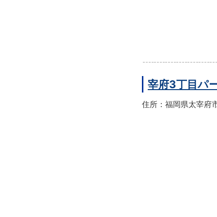
宰府3丁目パ
住所：福岡県太宰府市