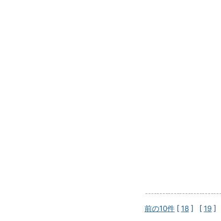
前の10件
[
18
] [
19
]