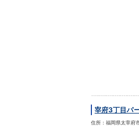
宰府3丁目パ
住所：福岡県太宰府市宰