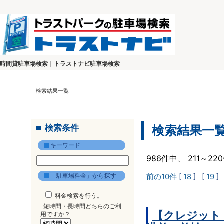
時間貸駐車場検索｜トラストナビ駐車場検索
検索結果一覧
検索条件
検索結果一
キーワード
986件中、 211～2
「駐車場料金」から探す
前の10件
[
18
] [
19
]
料金検索を行う。
短時間・長時間どちらのご利
【クレジット
用ですか？