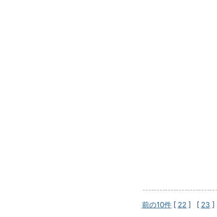
前の10件
[
22
] [
23
]