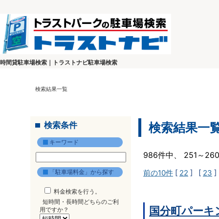
時間貸駐車場検索｜トラストナビ駐車場検索
検索結果一覧
検索条件
検索結果一
キーワード
986件中、 251～2
「駐車場料金」から探す
前の10件
[
22
] [
23
]
料金検索を行う。
短時間・長時間どちらのご利
国分町パーキ
用ですか？