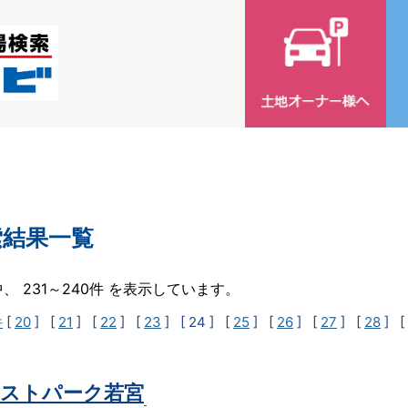
索結果一覧
中、 231～240件 を表示しています。
件
[
20
] [
21
] [
22
] [
23
]
[ 24 ]
[
25
] [
26
] [
27
] [
28
] [
ストパーク若宮