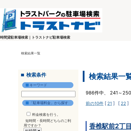
時間貸駐車場検索｜トラストナビ駐車場検索
検索結果一覧
検索条件
検索結果一
キーワード
986件中、 241～2
「駐車場料金」から探す
前の10件
[
21
] [
22
]
料金検索を行う。
短時間・長時間どちらのご利
香椎駅前2丁
用ですか？