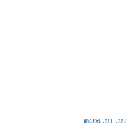
前の10件
[
21
] [
22
]