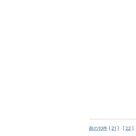
前の10件
[
21
] [
22
]