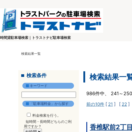
時間貸駐車場検索｜トラストナビ駐車場検索
検索結果一覧
検索条件
検索結果一
キーワード
986件中、 241～2
「駐車場料金」から探す
前の10件
[
21
] [
22
]
料金検索を行う。
短時間・長時間どちらのご利
香椎駅前2丁
用ですか？