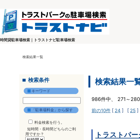
時間貸駐車場検索｜トラストナビ駐車場検索
検索結果一覧
検索条件
検索結果一
キーワード
986件中、 271～2
「駐車場料金」から探す
前の10件
[
24
] [
25
]
料金検索を行う。
短時間・長時間どちらのご利
トラストパー
用ですか？