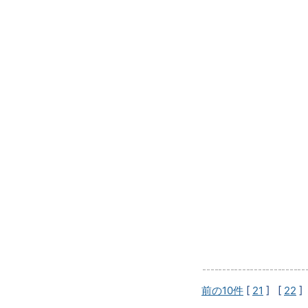
前の10件
[
21
] [
22
]