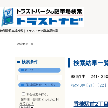
時間貸駐車場検索｜トラストナビ駐車場検索
検索結果一覧
検索条件
検索結果一
キーワード
986件中、 241～2
「駐車場料金」から探す
前の10件
[
21
] [
22
]
料金検索を行う。
短時間・長時間どちらのご利
香椎駅前2丁
用ですか？