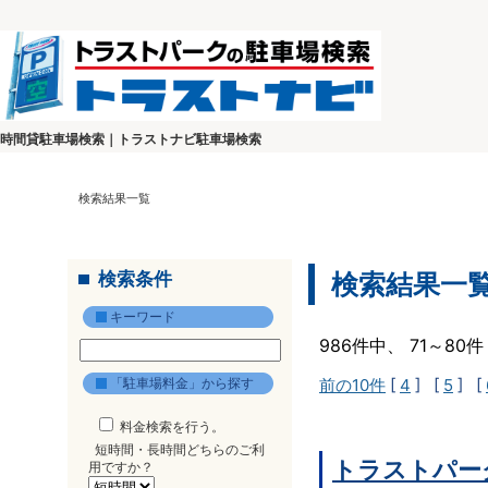
時間貸駐車場検索｜トラストナビ駐車場検索
検索結果一覧
検索条件
検索結果一
キーワード
986件中、 71～8
「駐車場料金」から探す
前の10件
[
4
] [
5
] [
料金検索を行う。
短時間・長時間どちらのご利
トラストパー
用ですか？