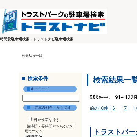
時間貸駐車場検索｜トラストナビ駐車場検索
検索結果一覧
検索条件
検索結果一
キーワード
986件中、 91～10
「駐車場料金」から探す
前の10件
[
6
] [
7
] [
料金検索を行う。
短時間・長時間どちらのご利
トラストパーク
用ですか？