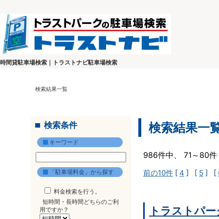
時間貸駐車場検索｜トラストナビ駐車場検索
検索結果一覧
検索条件
検索結果一
キーワード
986件中、 71～8
「駐車場料金」から探す
前の10件
[
4
] [
5
] [
料金検索を行う。
短時間・長時間どちらのご利
トラストパー
用ですか？