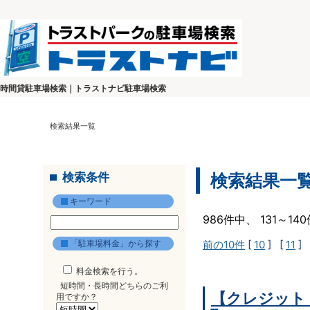
時間貸駐車場検索｜トラストナビ駐車場検索
検索結果一覧
検索条件
検索結果一
キーワード
986件中、 131～1
「駐車場料金」から探す
前の10件
[
10
] [
11
] 
料金検索を行う。
短時間・長時間どちらのご利
【クレジット
用ですか？