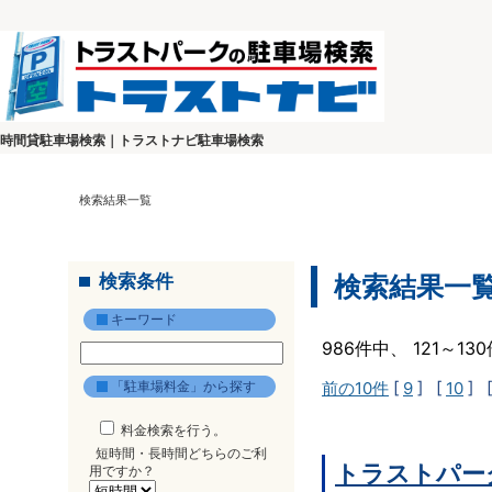
時間貸駐車場検索｜トラストナビ駐車場検索
検索結果一覧
検索条件
検索結果一
キーワード
986件中、 121～1
「駐車場料金」から探す
前の10件
[
9
] [
10
] 
料金検索を行う。
短時間・長時間どちらのご利
トラストパー
用ですか？