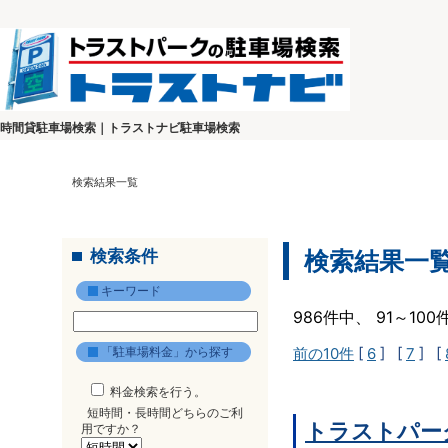
時間貸駐車場検索｜トラストナビ駐車場検索
検索結果一覧
検索条件
検索結果一
キーワード
986件中、 91～10
「駐車場料金」から探す
前の10件
[
6
] [
7
] [
料金検索を行う。
短時間・長時間どちらのご利
トラストパーク
用ですか？