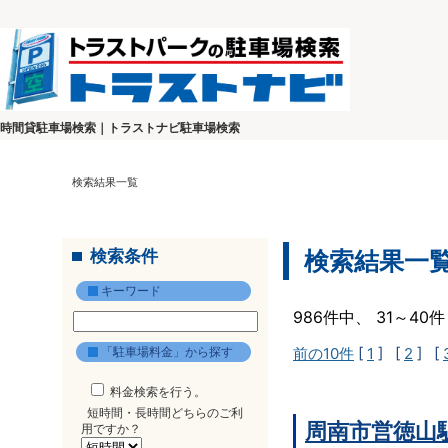
時間貸駐車場検索｜トラストナビ駐車場検索
検索結果一覧
検索条件
検索結果一
キーワード
986件中、 31～4
「駐車場料金」から探す
前の10件
[
1
] [
2
] [
料金検索を行う。
短時間・長時間どちらのご利
周南市営徳山
用ですか？