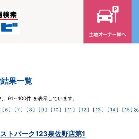
索結果一覧
中、 91～100件 を表示しています。
件
[
6
] [
7
] [
8
] [
9
]
[ 10 ]
[
11
] [
12
] [
13
] [
14
] [
15
]
次
ストパーク123泉佐野店第1