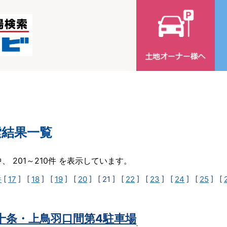
索結果一覧
中、 201～210件 を表示しています。
件
[
17
] [
18
] [
19
] [
20
]
[ 21 ]
[
22
] [
23
] [
24
] [
25
] [
t十条・上鳥羽口間第4駐車場