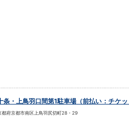
t十条・上鳥羽口間第1駐車場（前払い：チケ
京都府京都市南区上鳥羽尻切町28・29