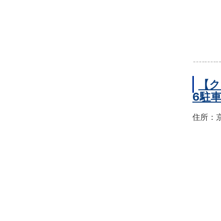
【ク
6駐
住所：