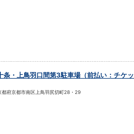
t十条・上鳥羽口間第3駐車場（前払い：チケ
京都府京都市南区上鳥羽尻切町28・29