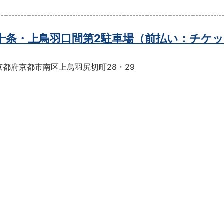
t十条・上鳥羽口間第2駐車場（前払い：チケ
京都府京都市南区上鳥羽尻切町28・29