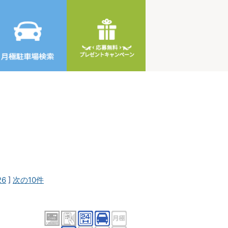
26
]
次の10件