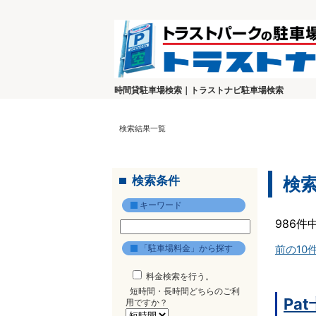
時間貸駐車場検索｜トラストナビ駐車場検索
検索結果一覧
検索条件
検
キーワード
986件
「駐車場料金」から探す
前の10
料金検索を行う。
短時間・長時間どちらのご利
Pa
用ですか？