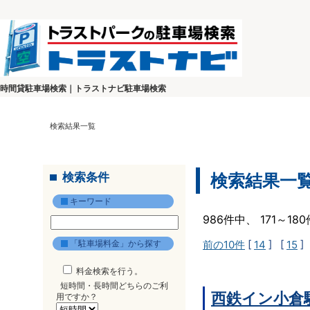
時間貸駐車場検索｜トラストナビ駐車場検索
検索結果一覧
検索条件
検索結果一
キーワード
986件中、 171～1
「駐車場料金」から探す
前の10件
[
14
] [
15
]
料金検索を行う。
短時間・長時間どちらのご利
西鉄イン小倉
用ですか？