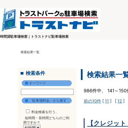
時間貸駐車場検索｜トラストナビ駐車場検索
検索結果一覧
検索条件
検索結果一
キーワード
986件中、 141～1
「駐車場料金」から探す
前の10件
[
11
] [
12
] 
料金検索を行う。
短時間・長時間どちらのご利
【クレジット
用ですか？