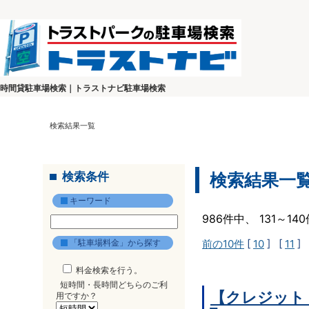
時間貸駐車場検索｜トラストナビ駐車場検索
検索結果一覧
検索条件
検索結果一
キーワード
986件中、 131～1
「駐車場料金」から探す
前の10件
[
10
] [
11
] 
料金検索を行う。
短時間・長時間どちらのご利
【クレジット
用ですか？