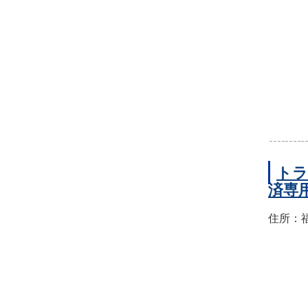
トラ
済専
住所：福