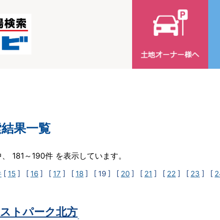
索結果一覧
中、 181～190件 を表示しています。
件
[
15
] [
16
] [
17
] [
18
]
[ 19 ]
[
20
] [
21
] [
22
] [
23
] [
2
ストパーク北方