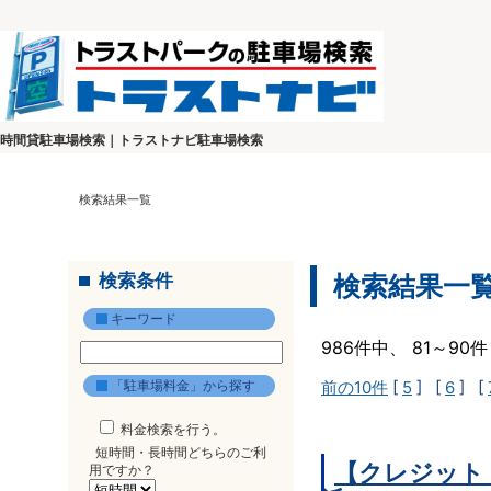
時間貸駐車場検索｜トラストナビ駐車場検索
検索結果一覧
検索条件
検索結果一
キーワード
986件中、 81～9
「駐車場料金」から探す
前の10件
[
5
] [
6
] [
料金検索を行う。
短時間・長時間どちらのご利
【クレジット
用ですか？