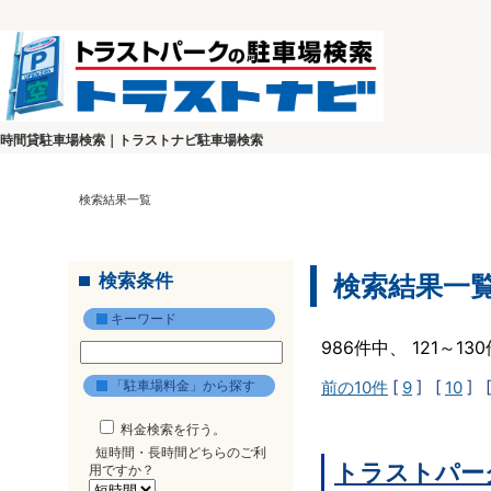
時間貸駐車場検索｜トラストナビ駐車場検索
検索結果一覧
検索条件
検索結果一
キーワード
986件中、 121～1
「駐車場料金」から探す
前の10件
[
9
] [
10
] 
料金検索を行う。
短時間・長時間どちらのご利
トラストパー
用ですか？