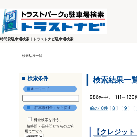
時間貸駐車場検索｜トラストナビ駐車場検索
検索結果一覧
検索条件
検索結果一
キーワード
986件中、 111～1
「駐車場料金」から探す
前の10件
[
8
] [
9
] [
料金検索を行う。
短時間・長時間どちらのご利
【クレジット
用ですか？