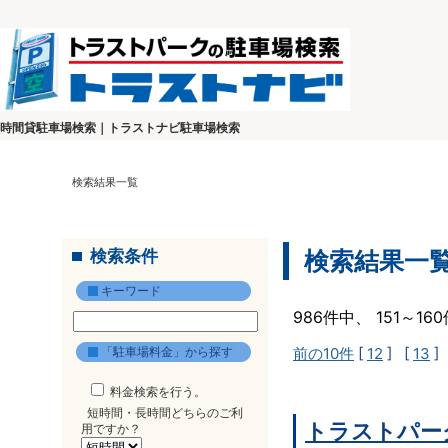
時間貸駐車場検索｜トラストナビ駐車場検索
検索結果一覧
検索条件
検索結果一
キーワード
986件中、 151～1
「駐車場料金」から探す
前の10件
[
12
] [
13
]
料金検索を行う。
短時間・長時間どちらのご利
トラストパー
用ですか？