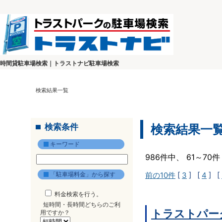
時間貸駐車場検索｜トラストナビ駐車場検索
検索結果一覧
検索条件
検索結果一
キーワード
986件中、 61～7
「駐車場料金」から探す
前の10件
[
3
] [
4
] [
料金検索を行う。
短時間・長時間どちらのご利
トラストパー
用ですか？