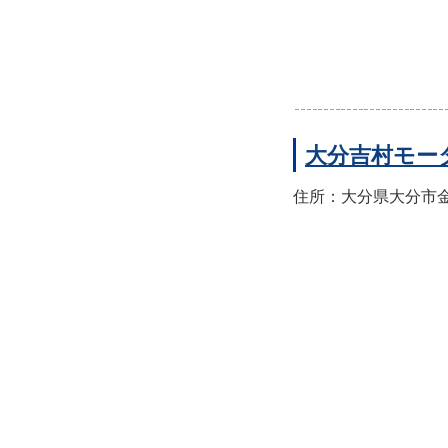
大分吉村モー
住所：大分県大分市金池