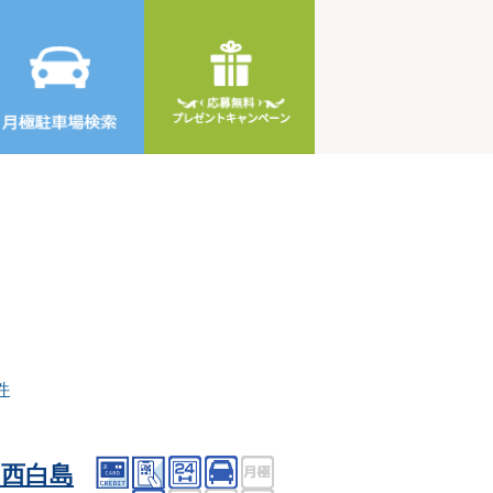
件
西白島