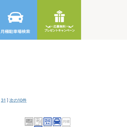
[
31
]
次の10件