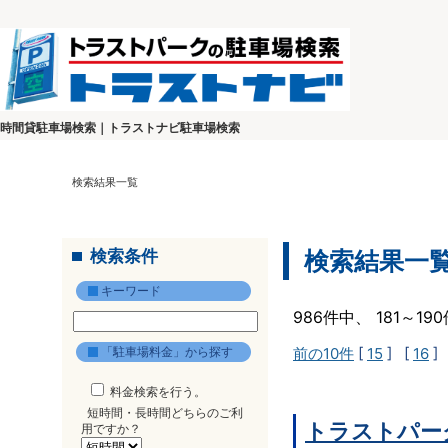
時間貸駐車場検索｜トラストナビ駐車場検索
検索結果一覧
検索条件
検索結果一
キーワード
986件中、 181～1
「駐車場料金」から探す
前の10件
[
15
] [
16
]
料金検索を行う。
短時間・長時間どちらのご利
トラストパー
用ですか？