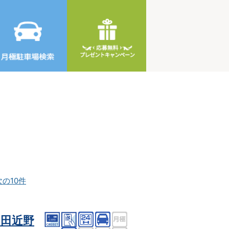
次の10件
田近野