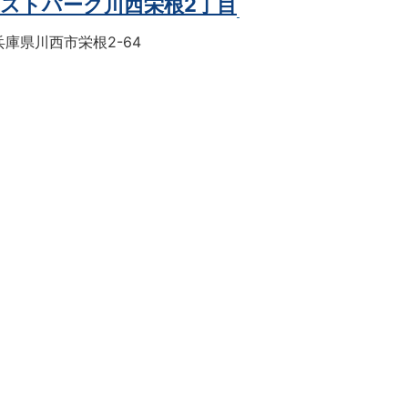
ストパーク川西栄根2丁目
庫県川西市栄根2-64