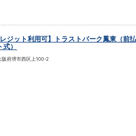
レジット利用可】トラストパーク鳳東（前
ト式）
阪府堺市西区上100-2