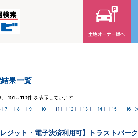
索結果一覧
中、 101～110件 を表示しています。
件
[
7
] [
8
] [
9
] [
10
]
[ 11 ]
[
12
] [
13
] [
14
] [
15
] [
16
]
レジット・電子決済利用可】トラストパーク