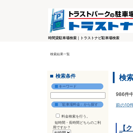
時間貸駐車場検索｜トラストナビ駐車場検索
検索結果一覧
検索条件
検
キーワード
986件
「駐車場料金」から探す
前の10
料金検索を行う。
短時間・長時間どちらのご利
【ク
用ですか？